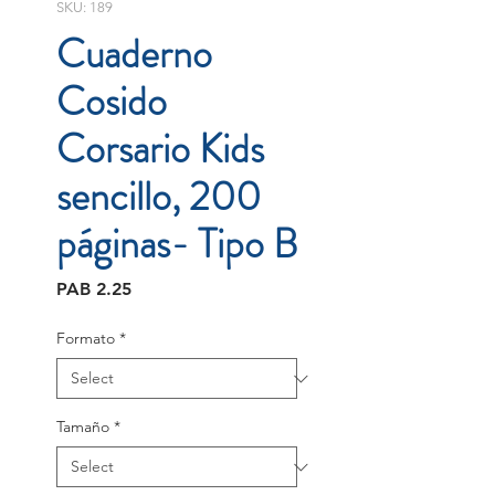
SKU: 189
Cuaderno
Cosido
Corsario Kids
sencillo, 200
páginas- Tipo B
Price
PAB 2.25
Formato
*
Tamaño
*