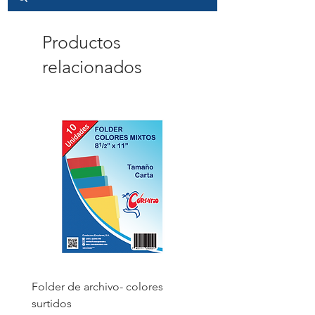
Productos
relacionados
Folder de archivo- colores
Folder de archivo manil
surtidos
Precio
B/. 1.75