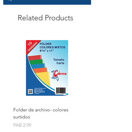
Related Products
Folder de archivo- colores
Folder de archivo manil
surtidos
Price
PAB 1.75
Price
PAB 2.99