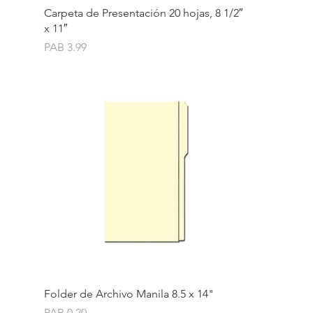
Quick View
Carpeta de Presentación 20 hojas, 8 1/2″
x 11″
Price
PAB 3.99
Quick View
Folder de Archivo Manila 8.5 x 14"
Price
PAB 0.20