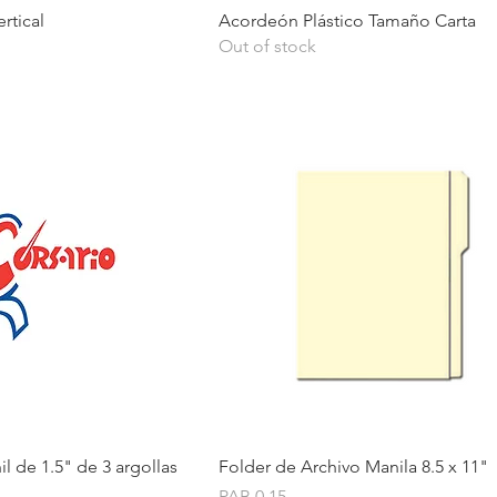
Quick View
Quick View
rtical
Acordeón Plástico Tamaño Carta
Out of stock
Quick View
Quick View
il de 1.5" de 3 argollas
Folder de Archivo Manila 8.5 x 11"
Price
PAB 0.15