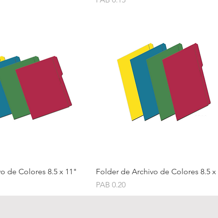
Quick View
Quick View
o de Colores 8.5 x 11"
Folder de Archivo de Colores 8.5 x
Price
PAB 0.20