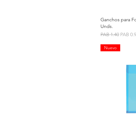
Ganchos para Fo
Unds.
Regular Price
Sale Pr
PAB 1.40
PAB 0.
Nuevo