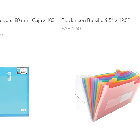
Quick View
Quick View
lders, 80 mm, Caja x 100
Folder con Bolsillo 9.5" x 12.5”
Price
PAB 1.50
ice
99