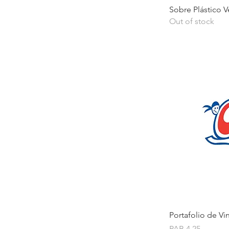
Sobre Plástico Ve
Out of stock
Portafolio de Vin
Price
PAB 4.25