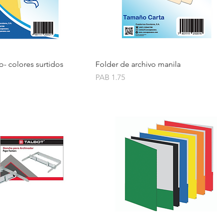
Quick View
Quick View
o- colores surtidos
Folder de archivo manila
Price
PAB 1.75