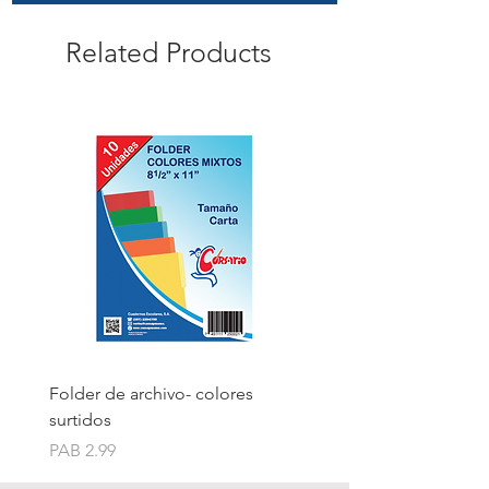
Related Products
Folder de archivo- colores
Folder de archivo manil
surtidos
Price
PAB 1.75
Price
PAB 2.99