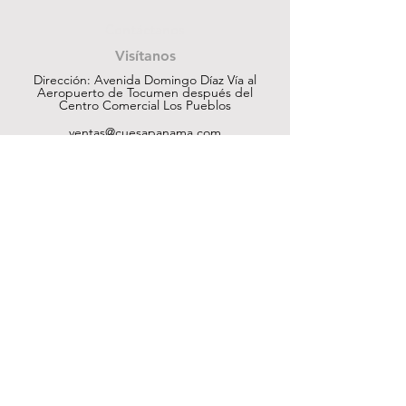
Contáctanos
Visítanos
Dirección: Avenida Domingo Díaz Vía al
Aeropuerto de Tocumen después del
Centro Comercial Los Pueblos
ventas@cuesapanama.com
220-5790
|
6617-5658
¡Obtén contenido exclusivo!
Suscribir
Ayuda