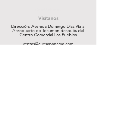
Contáctanos
Visítanos
Dirección: Avenida Domingo Díaz Vía al
Aeropuerto de Tocumen después del
Centro Comercial Los Pueblos
ventas@cuesapanama.com
220-5790
|
6617-5658
¡Obtén contenido exclusivo!
Suscribir
Ayuda