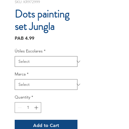
SKU: KR972999
Dots painting
set Jungla
Price
PAB 4.99
Útiles Escolares
*
Marca
*
Quantity
*
Add to Cart