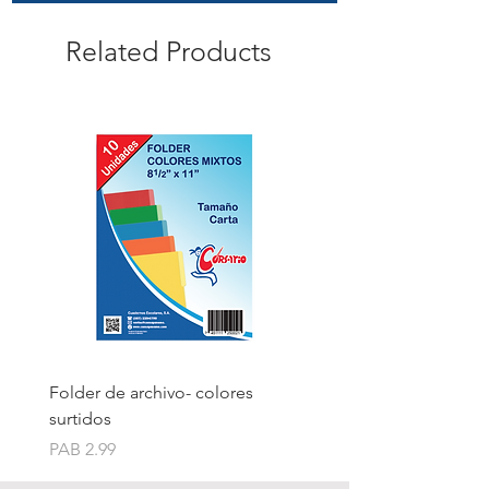
Related Products
Folder de archivo- colores
Folder de archivo manil
surtidos
Price
PAB 1.75
Price
PAB 2.99