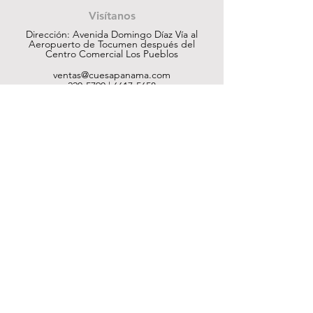
Visítanos
Dirección: Avenida Domingo Díaz Vía al
Aeropuerto de Tocumen después del
Centro Comercial Los Pueblos
ventas@cuesapanama.com
220-5790
|
6617-5658
¡Obtén contenido exclusivo!
Suscribir
Ayuda
Tienda
Nosotros