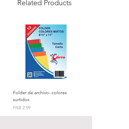
Related Products
Folder de archivo- colores
Folder de archivo manil
surtidos
Price
PAB 1.75
Price
PAB 2.99
Contáctanos