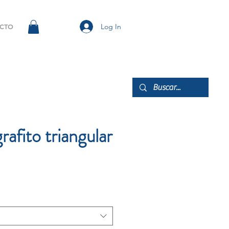
Log In
CTO
rafito triangular