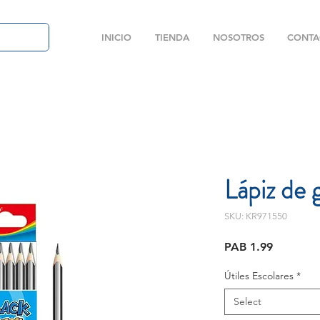
INICIO
TIENDA
NOSOTROS
CONTA
Lápiz de g
SKU: KR971550
Price
PAB 1.99
Útiles Escolares
*
Select