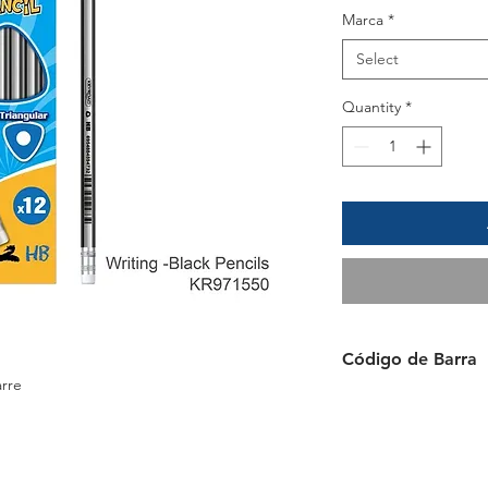
Marca
*
Select
Quantity
*
Código de Barra
arre
6954884 595111