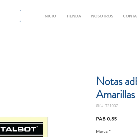
INICIO
TIENDA
NOSOTROS
CONTA
Notas ad
Amarillas
SKU: T21007
Price
PAB 0.85
Marca
*