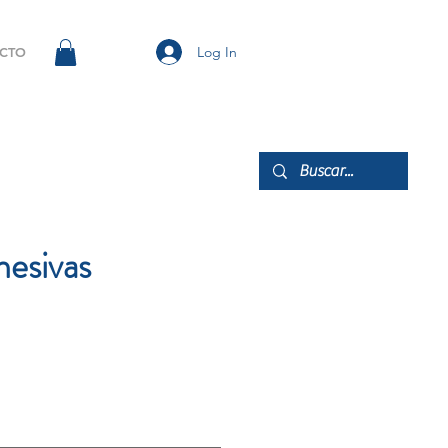
Log In
CTO
hesivas