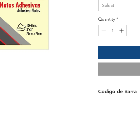
Select
Quantity
*
Código de Barra
4712759910085