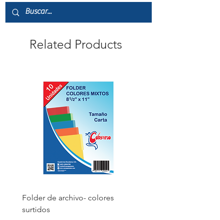
Related Products
Folder de archivo- colores
Folder de archivo manil
surtidos
Price
PAB 1.75