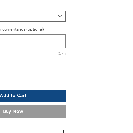
 comentario? (optional)
0/75
Add to Cart
Buy Now