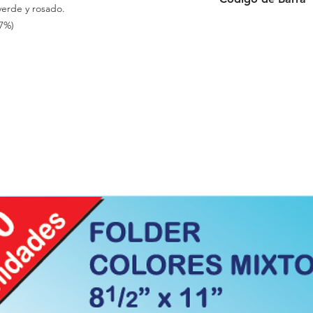
verde y rosado.
7%)
6 954884 503352