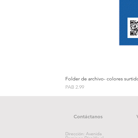
Folder de archivo- colores surtid
Price
PAB 2.99
Contáctanos
Dirección: Avenida