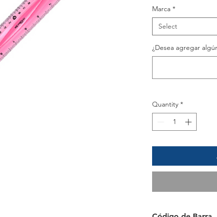
Marca
*
Select
¿Desea agregar algún
Quantity
*
Código de Barra