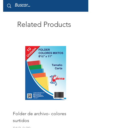
Related Products
Folder de archivo- colores
Folder de archivo manil
surtidos
Price
PAB 1.75