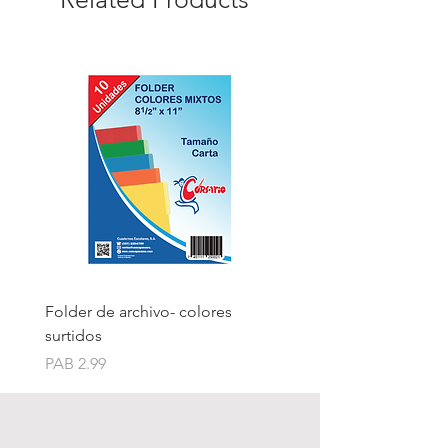
Folder de archivo- colores
Folder de archivo manil
surtidos
Price
PAB 1.75
Price
PAB 2.99
Contáctanos