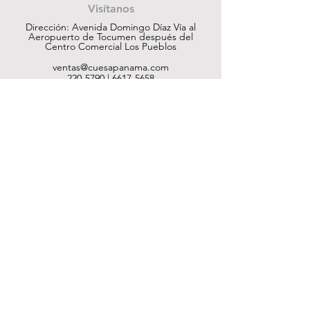
Visítanos
Dirección: Avenida Domingo Díaz Vía al
Aeropuerto de Tocumen después del
Centro Comercial Los Pueblos
ventas@cuesapanama.com
220-5790
|
6617-5658
¡Obtén contenido exclusivo!
Suscribir
Ayuda
Tienda
Nosotros