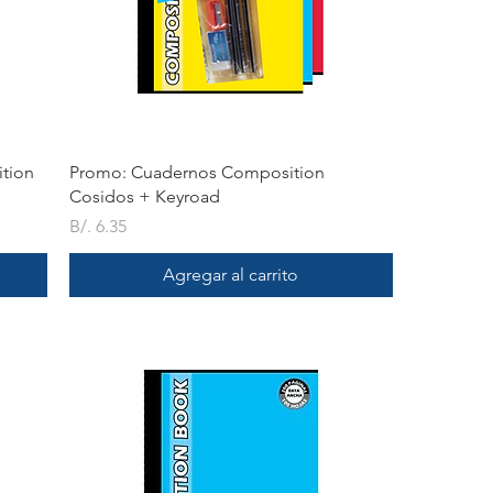
Vista rápida
tion
Promo: Cuadernos Composition
Cosidos + Keyroad
Precio
B/. 6.35
Agregar al carrito