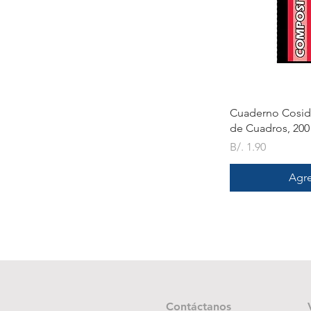
V
Cuaderno Cosid
de Cuadros, 200
Precio
B/. 1.90
Agre
Contáctanos