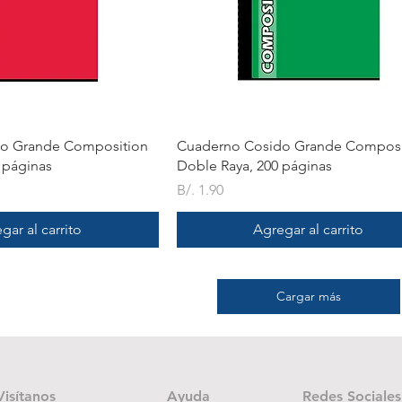
ista rápida
Vista rápida
o Grande Composition
Cuaderno Cosido Grande Composi
 páginas
Doble Raya, 200 páginas
Precio
B/. 1.90
gar al carrito
Agregar al carrito
Cargar más
Visítanos
Ayuda
Redes Sociales