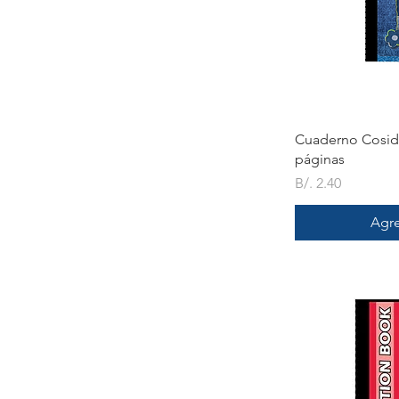
V
Cuaderno Cosid
páginas
Precio
B/. 2.40
Agre