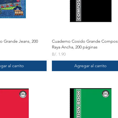
ista rápida
Vista rápida
o Grande Jeans, 200
Cuaderno Cosido Grande Composi
Raya Ancha, 200 páginas
Precio
B/. 1.90
gar al carrito
Agregar al carrito