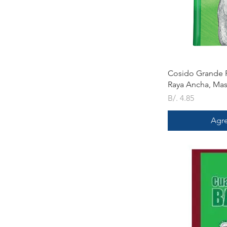
V
Cosido Grande P
Raya Ancha, Mas
Precio
B/. 4.85
Agre