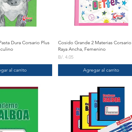
ista rápida
Vista rápida
asta Dura Corsario Plus
Cosido Grande 2 Materias Corsario
culino
Raya Ancha, Femenino
Precio
B/. 4.05
gar al carrito
Agregar al carrito