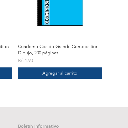
Vista rápida
tion
Cuaderno Cosido Grande Composition
Dibujo, 200 páginas
Precio
B/. 1.90
Agregar al carrito
Boletín Informativo