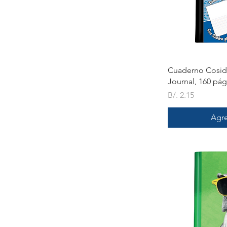
V
Cuaderno Cosid
Journal, 160 pág
Precio
B/. 2.15
Agre