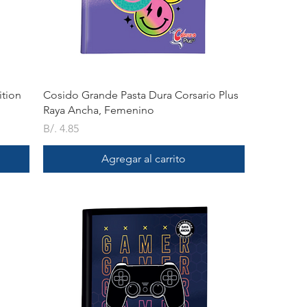
Vista rápida
tion
Cosido Grande Pasta Dura Corsario Plus
Raya Ancha, Femenino
Precio
B/. 4.85
Agregar al carrito