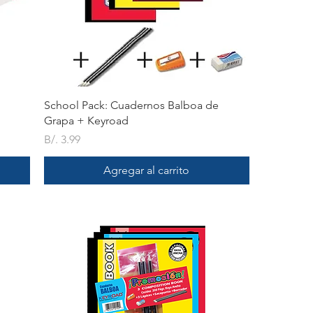
Vista rápida
School Pack: Cuadernos Balboa de
Grapa + Keyroad
Precio
B/. 3.99
Agregar al carrito