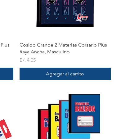
Vista rápida
 Plus
Cosido Grande 2 Materias Corsario Plus
Raya Ancha, Masculino
Precio
B/. 4.05
Agregar al carrito