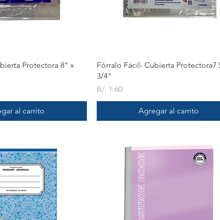
ista rápida
Vista rápida
bierta Protectora 8" x
Fórralo Fácil- Cubierta Protectora7.
3/4"
Precio
B/. 1.60
gar al carrito
Agregar al carrito