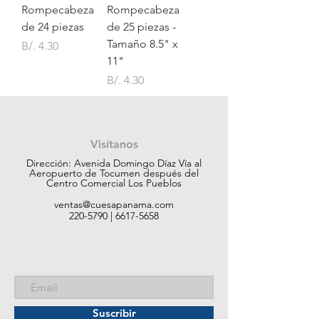
Rompecabeza
Rompecabeza
de 24 piezas
de 25 piezas -
Tamaño 8.5" x
Precio
B/. 4.30
11"
Precio
B/. 4.30
Contáctanos
Visítanos
Dirección: Avenida Domingo Díaz Vía al
Aeropuerto de Tocumen después del
Centro Comercial Los Pueblos
ventas@cuesapanama.com
220-5790
|
6617-5658
¡Obtén contenido exclusivo!
Suscribir