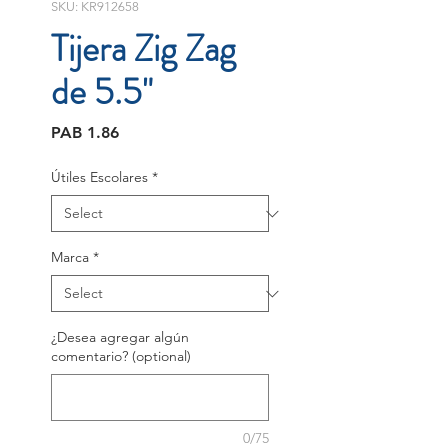
SKU: KR912658
Tijera Zig Zag
de 5.5"
Price
PAB 1.86
Útiles Escolares
*
Marca
*
¿Desea agregar algún
comentario? (optional)
0/75