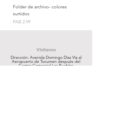
Folder de archivo- colores
Folder de archivo manil
surtidos
Price
PAB 1.75
Price
PAB 2.99
Contáctanos
Visítanos
Dirección: Avenida Domingo Díaz Vía al
Aeropuerto de Tocumen después del
Centro Comercial Los Pueblos
ventas@cuesapanama.com
220-5790
|
6617-5658
¡Obtén contenido exclusivo!
Suscribir