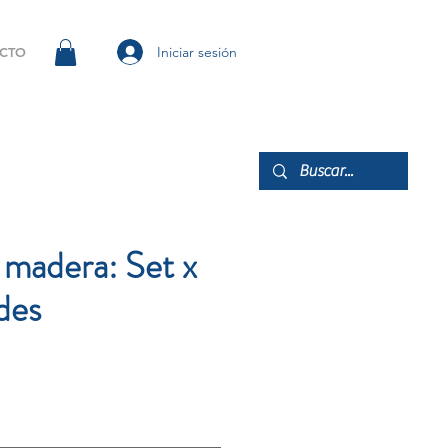
Iniciar sesión
CTO
 madera: Set x
des