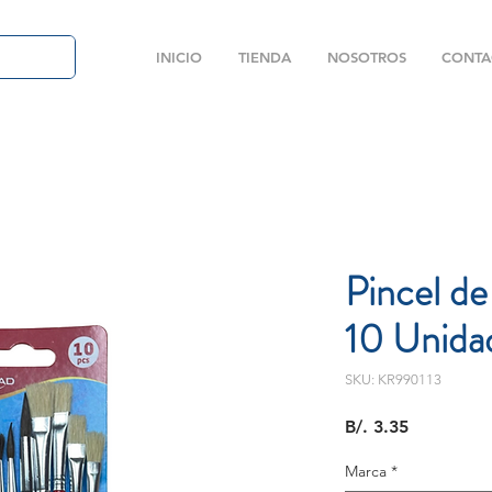
INICIO
TIENDA
NOSOTROS
CONTA
Pincel de
10 Unida
SKU: KR990113
Precio
B/. 3.35
Marca
*