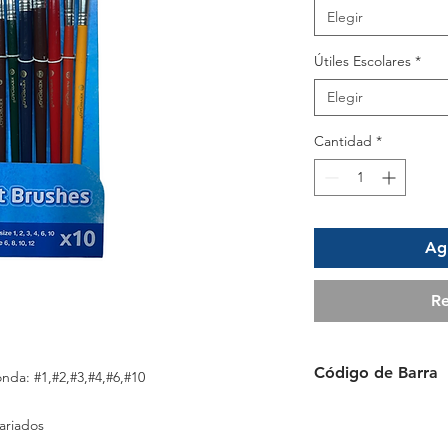
Elegir
Útiles Escolares
*
Elegir
Cantidad
*
Agr
Re
Código de Barra
nda: #1,#2,#3,#4,#6,#10
6923765301417
ariados