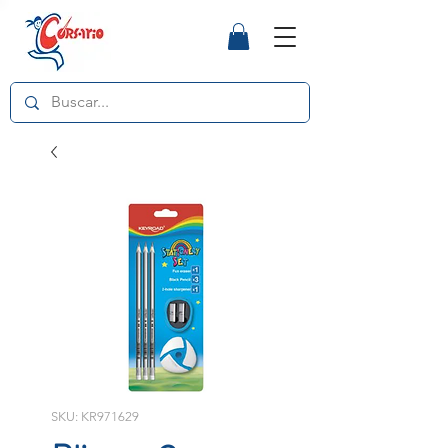
SKU: KR971629