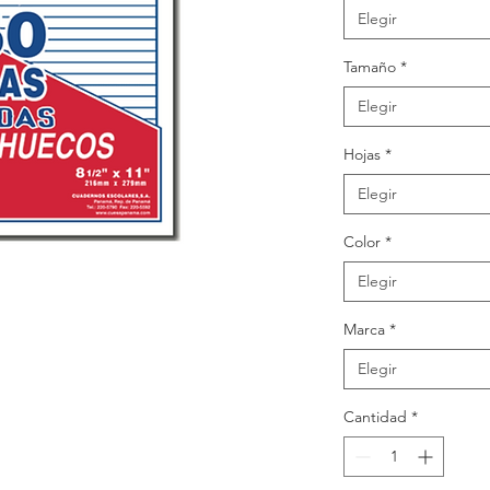
Elegir
Tamaño
*
Elegir
Hojas
*
Elegir
Color
*
Elegir
Marca
*
Elegir
)
Cantidad
*