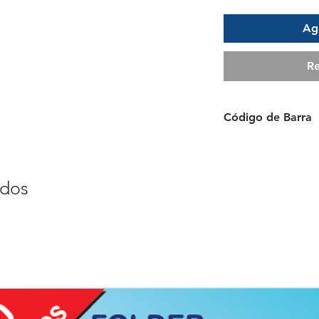
Agr
Re
Código de Barra
087444107748
ados