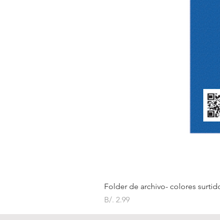
Folder de archivo- colores surtid
Precio
B/. 2.99