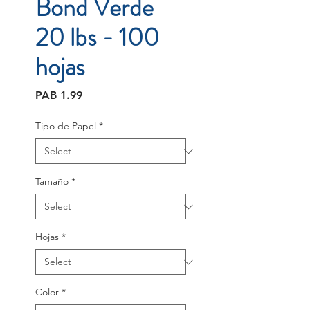
Bond Verde
20 lbs - 100
hojas
Price
PAB 1.99
Tipo de Papel
*
Tamaño
*
Hojas
*
Color
*