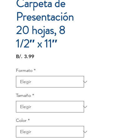
Carpeta de
Presentación
20 hojas, 8
1/2″ x 11″
Precio
B/. 3.99
Formato
*
Tamaño
*
Color
*