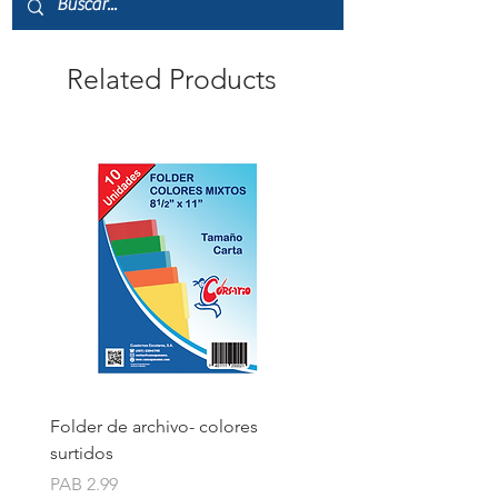
Related Products
Folder de archivo- colores
Folder de archivo manil
surtidos
Price
PAB 1.75
Price
PAB 2.99