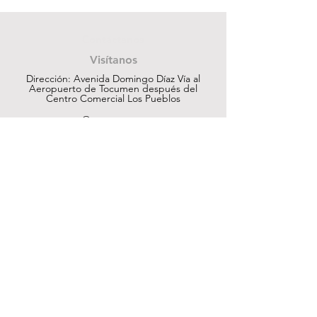
Contáctanos
Visítanos
Dirección: Avenida Domingo Díaz Vía al
Aeropuerto de Tocumen después del
Centro Comercial Los Pueblos
ventas@cuesapanama.com
220-5790
|
6617-5658
¡Obtén contenido exclusivo!
Suscribir
Ayuda