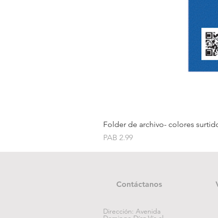
Folder de archivo- colores surtid
Price
PAB 2.99
Contáctanos
Dirección: Avenida