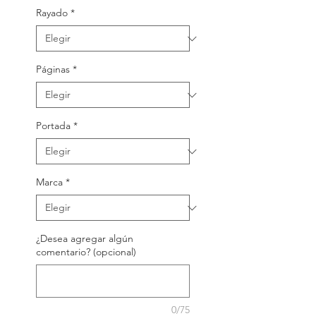
Rayado
*
Páginas
*
Portada
*
Marca
*
¿Desea agregar algún
comentario? (opcional)
0/75