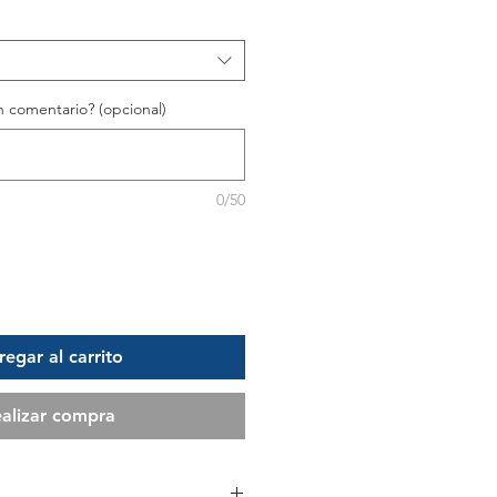
 comentario? (opcional)
0/50
egar al carrito
alizar compra