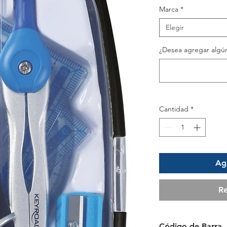
Marca
*
Elegir
¿Desea agregar algún
Cantidad
*
Agr
Re
Código de Barra