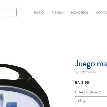
INICIO
TIENDA
NOSOTROS
CONTA
Juego ma
SKU: KR972476
Precio
B/. 3.95
Útiles Escolares
*
Elegir