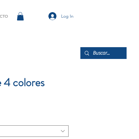
Log In
CTO
e 4 colores