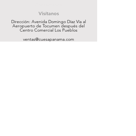
Contáctanos
Visítanos
Dirección: Avenida Domingo Díaz Vía al
Aeropuerto de Tocumen después del
Centro Comercial Los Pueblos
ventas@cuesapanama.com
220-5790
|
6617-5658
¡Obtén contenido exclusivo!
Suscribir
Ayuda
Tienda