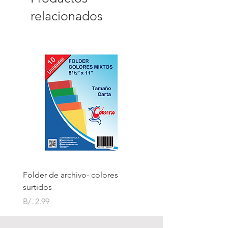
relacionados
Folder de archivo- colores
Folder de archivo manil
surtidos
Precio
B/. 1.75
Precio
B/. 2.99