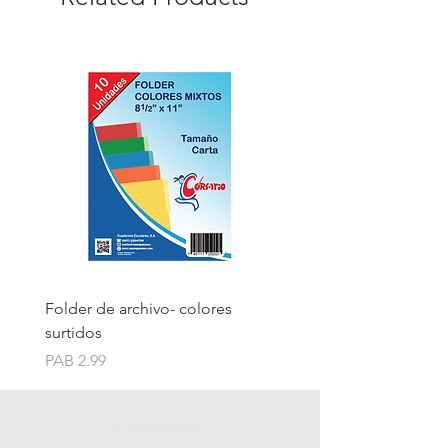
Folder de archivo- colores
Folder de archivo manil
surtidos
Price
PAB 1.75
Price
PAB 2.99
Contáctanos