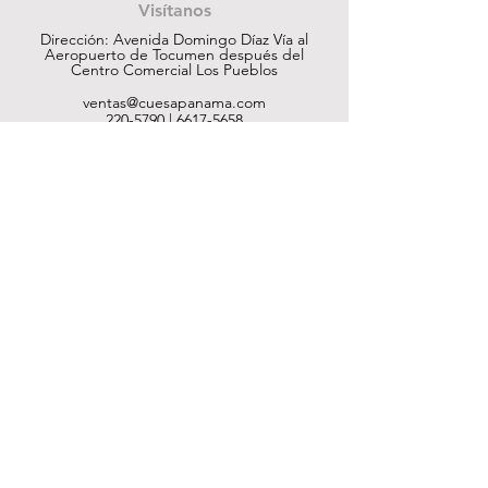
Visítanos
Dirección: Avenida Domingo Díaz Vía al
Aeropuerto de Tocumen después del
Centro Comercial Los Pueblos
ventas@cuesapanama.com
220-5790
|
6617-5658
¡Obtén contenido exclusivo!
Suscribir
Ayuda
Tienda
Nosotros
Contacto