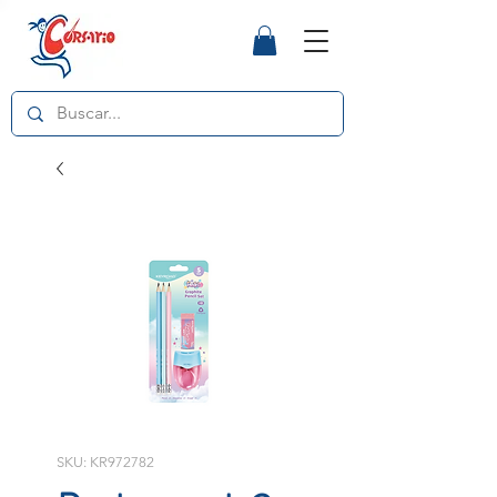
SKU: KR972782