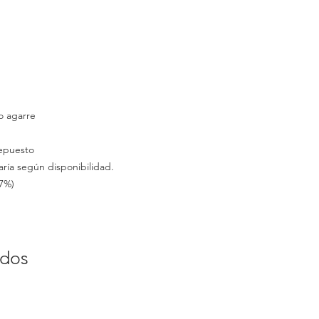
 agarre
repuesto
aría según disponibilidad.
7%)
ados