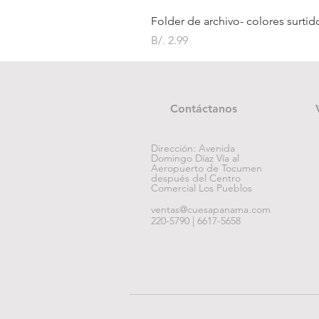
Folder de archivo- colores surtid
Precio
B/. 2.99
Contáctanos
Dirección: Avenida
Domingo Díaz Vía al
Aeropuerto de Tocumen
después del Centro
Comercial Los Pueblos
ventas@cuesapanama.com
220-5790 | 6617-5658