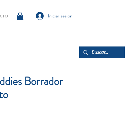
Iniciar sesión
CTO
ddies Borrador
to