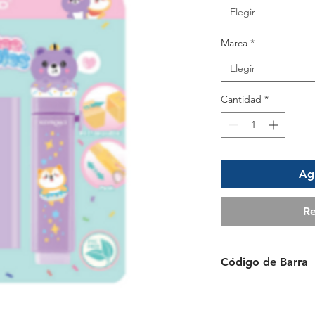
Elegir
Marca
*
Elegir
Cantidad
*
Agr
Re
Código de Barra
6941288739906