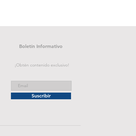
Folder de archivo manila
Precio
B/. 1.75
Boletín Informativo
¡Obtén contenido exclusivo!
Suscribir