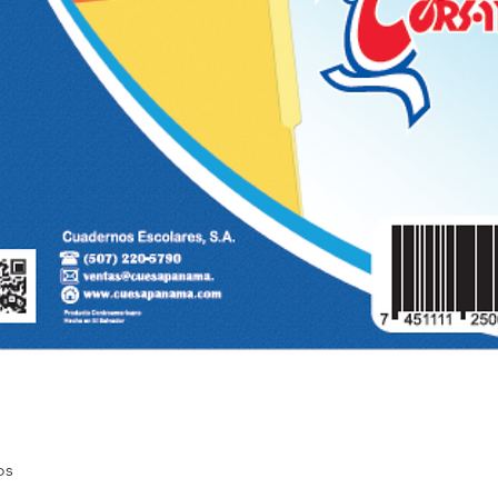
Quick View
os