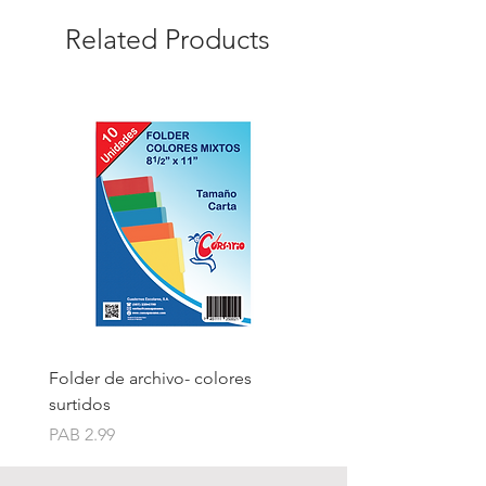
Related Products
Folder de archivo- colores
Folder de archivo manil
surtidos
Price
PAB 1.75
Price
PAB 2.99