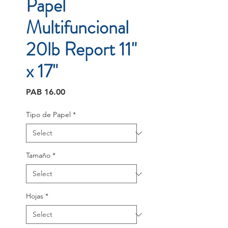
Papel
Multifuncional
20lb Report 11"
x 17"
Price
PAB 16.00
Tipo de Papel
*
Tamaño
*
Hojas
*