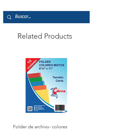
Related Products
Folder de archivo- colores
Folder de archivo manil