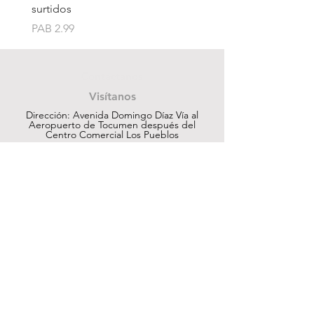
surtidos
Price
PAB 1.75
Price
PAB 2.99
Contáctanos
Visítanos
Dirección: Avenida Domingo Díaz Vía al
Aeropuerto de Tocumen después del
Centro Comercial Los Pueblos
ventas@cuesapanama.com
220-5790
|
6617-5658
¡Obtén contenido exclusivo!
Suscribir