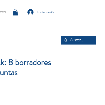
Iniciar sesión
CTO
k: 8 borradores
untas