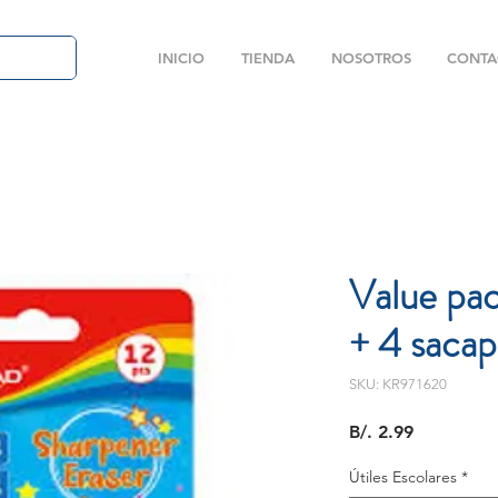
INICIO
TIENDA
NOSOTROS
CONTA
Value pac
+ 4 sacap
SKU: KR971620
Precio
B/. 2.99
Útiles Escolares
*