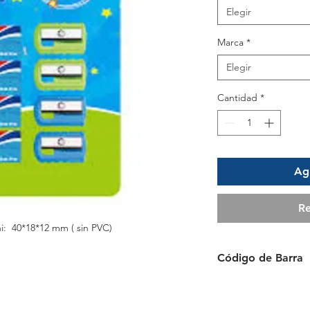
Elegir
Marca
*
Elegir
Cantidad
*
Agr
Re
: 40*18*12 mm ( sin PVC)
Código de Barra
6954884595416