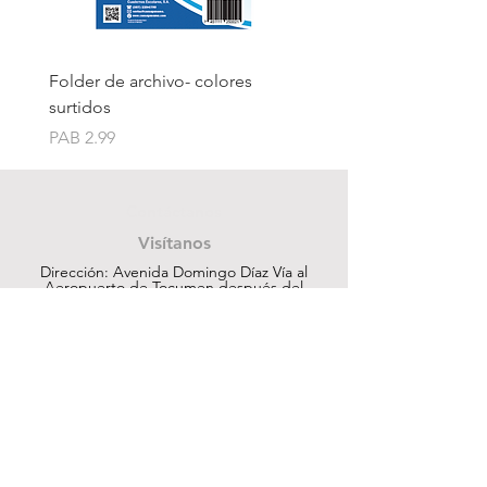
Folder de archivo- colores
Folder de archivo manil
surtidos
Price
PAB 1.75
Price
PAB 2.99
Contáctanos
Visítanos
Dirección: Avenida Domingo Díaz Vía al
Aeropuerto de Tocumen después del
Centro Comercial Los Pueblos
ventas@cuesapanama.com
220-5790
|
6617-5658
¡Obtén contenido exclusivo!