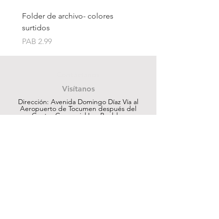
Folder de archivo- colores
Folder de archivo manil
surtidos
Price
PAB 1.75
Price
PAB 2.99
Contáctanos
Visítanos
Dirección: Avenida Domingo Díaz Vía al
Aeropuerto de Tocumen después del
Centro Comercial Los Pueblos
ventas@cuesapanama.com
220-5790
|
6617-5658
¡Obtén contenido exclusivo!
Suscribir