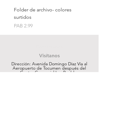
Folder de archivo- colores
Folder de archivo manil
surtidos
Price
PAB 1.75
Price
PAB 2.99
Contáctanos
Visítanos
Dirección: Avenida Domingo Díaz Vía al
Aeropuerto de Tocumen después del
Centro Comercial Los Pueblos
ventas@cuesapanama.com
220-5790
|
6617-5658
¡Obtén contenido exclusivo!
Suscribir