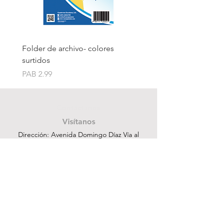
Folder de archivo- colores
Folder de archivo manil
surtidos
Price
PAB 1.75
Price
PAB 2.99
Contáctanos
Visítanos
Dirección: Avenida Domingo Díaz Vía al
Aeropuerto de Tocumen después del
Centro Comercial Los Pueblos
ventas@cuesapanama.com
220-5790
|
6617-5658
¡Obtén contenido exclusivo!