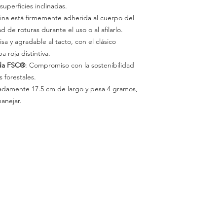
superficies inclinadas.
mina está firmemente adherida al cuerpo del
ad de roturas durante el uso o al afilarlo.
lisa y agradable al tacto, con el clásico
 roja distintiva.
ada FSC®
: Compromiso con la sostenibilidad
 forestales.
adamente 17.5 cm de largo y pesa 4 gramos,
manejar.