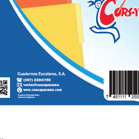
Quick View
os