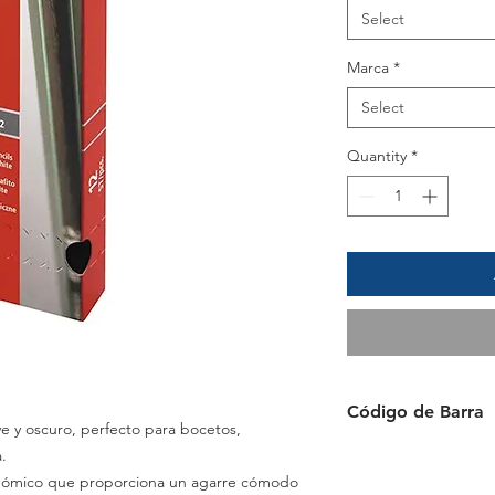
Select
Marca
*
Select
Quantity
*
Código de Barra
ve y oscuro, perfecto para bocetos,
4006381111164
.
nómico que proporciona un agarre cómodo