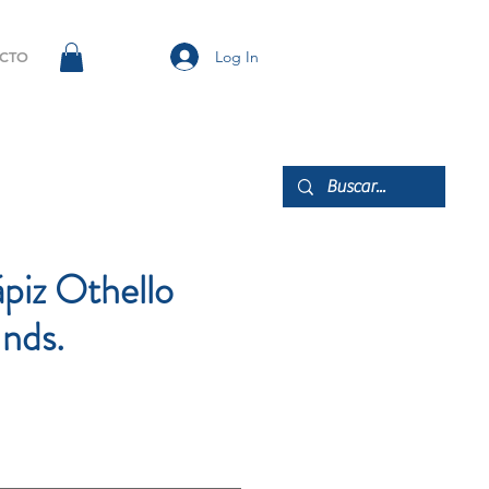
Log In
CTO
ápiz Othello
nds.