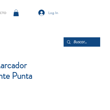
Log In
CTO
Marcador
te Punta