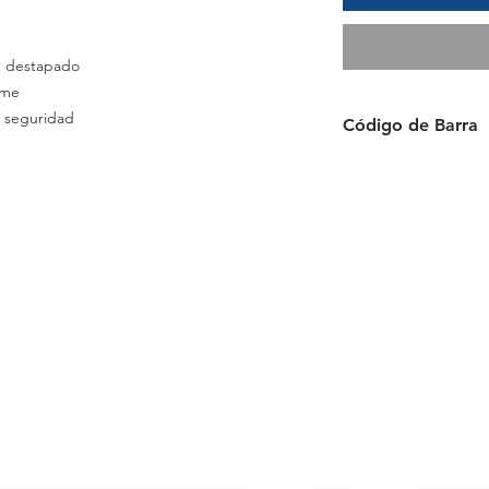
n destapado
rme
 seguridad
Código de Barra
Negro: 400638115780
Azul: 4006381157797
Rojo: 4006381157780