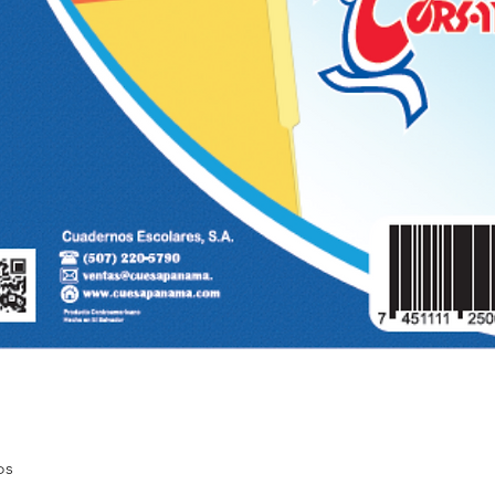
Quick View
os