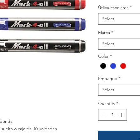
Útiles Escolares
*
Select
Marca
*
Select
Color
*
Empaque
*
Select
Quantity
*
edonda
uelta o caja de 10 unidades