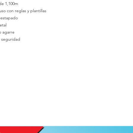
de 1,100m
uso con reglas y plantillas
destapado
etal
 agarre
 seguridad