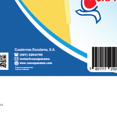
Quick View
os