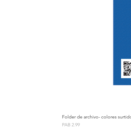
Folder de archivo- colores surtid
Price
PAB 2.99