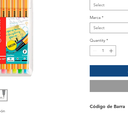
Select
Marca
*
Select
Quantity
*
Código de Barra
eón
4006381493451