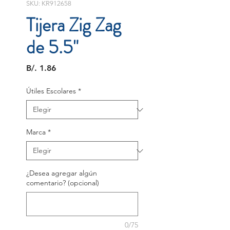
SKU: KR912658
Tijera Zig Zag
de 5.5"
Precio
B/. 1.86
Útiles Escolares
*
Marca
*
¿Desea agregar algún
comentario? (opcional)
0/75