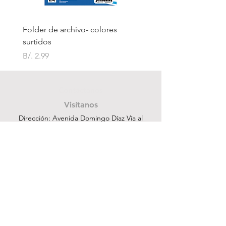
Folder de archivo- colores
Folder de archivo manil
surtidos
Precio
B/. 1.75
Precio
B/. 2.99
Contáctanos
Visítanos
Dirección: Avenida Domingo Díaz Vía al
Aeropuerto de Tocumen después del
Centro Comercial Los Pueblos
ventas@cuesapanama.com
220-5790
|
6617-5658
¡Obtén contenido exclusivo!
Suscribir