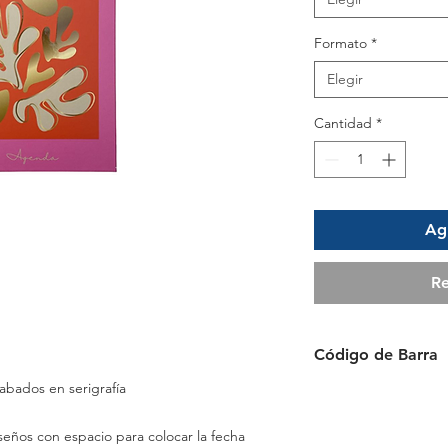
Formato
*
Elegir
Cantidad
*
Agr
Re
Código de Barra
abados en serigrafía
7451111250069
diseños con espacio para colocar la fecha