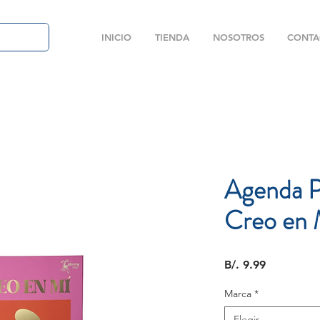
INICIO
TIENDA
NOSOTROS
CONTA
Agenda P
Creo en 
Precio
B/. 9.99
Marca
*
Elegir