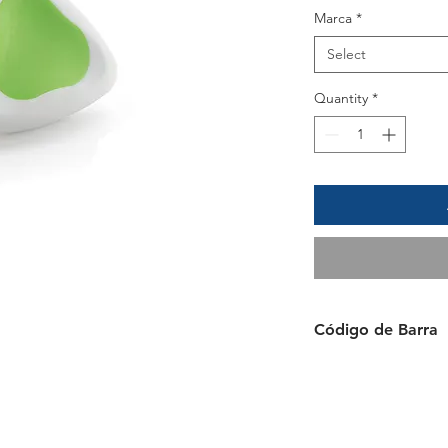
Marca
*
Select
Quantity
*
Código de Barra
6 939540 538008