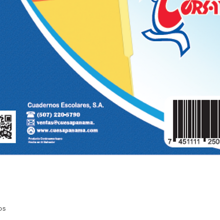
Quick View
os