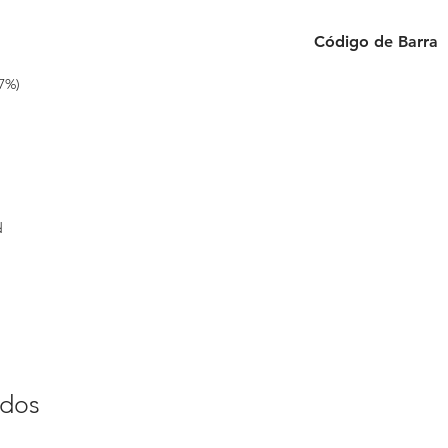
Código de Barra
6 932149 429906
7%)
ad
ados