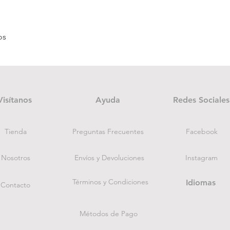
Vista rápida
os
Visítanos
Ayuda
Redes Sociales
Tienda
Preguntas Frecuentes
Facebook
Nosotros
Envíos y Devoluciones
Instagram
Términos y Condiciones
Idiomas
Contacto
Métodos de Pago