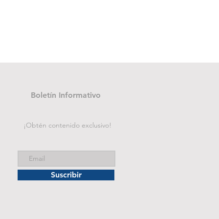
Folder de archivo manila
Precio
B/. 1.75
Boletín Informativo
¡Obtén contenido exclusivo!
Suscribir