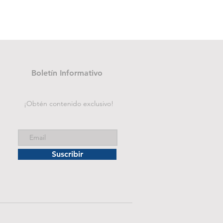
Folder de archivo manila
Precio
B/. 1.75
Boletín Informativo
¡Obtén contenido exclusivo!
Suscribir