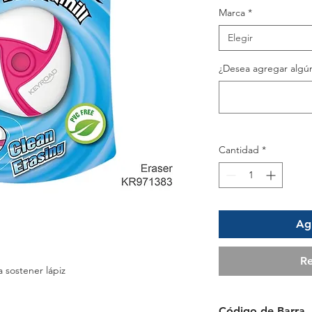
Marca
*
Elegir
¿Desea agregar algún
Cantidad
*
Agr
Re
 sostener lápiz
Código de Barra