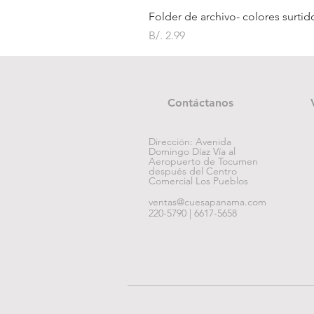
Folder de archivo- colores surtid
Precio
B/. 2.99
Contáctanos
Dirección: Avenida
Domingo Díaz Vía al
Aeropuerto de Tocumen
después del Centro
Comercial Los Pueblos
ventas@cuesapanama.com
220-5790 | 6617-5658