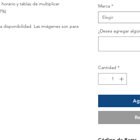
 horario y tablas de multiplicar
Marca
*
7%)
Elegir
a disponibilidad. Las imágenes son para
¿Desea agregar algún
Cantidad
*
Agr
Re
Código de Barra