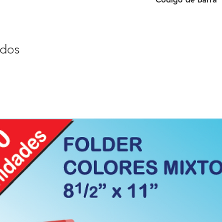
0874441017466
ados