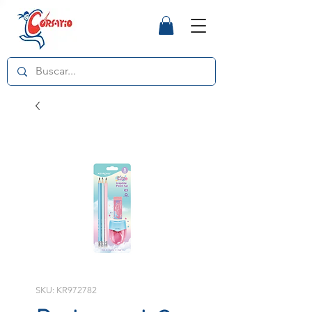
SKU: KR972782