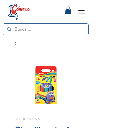
SKU: KR971976