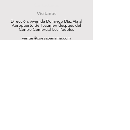
Contáctanos
Visítanos
Dirección: Avenida Domingo Díaz Vía al
Aeropuerto de Tocumen después del
Centro Comercial Los Pueblos
ventas@cuesapanama.com
220-5790
|
6617-5658
¡Obtén contenido exclusivo!
Suscribir
Ayuda
Tienda