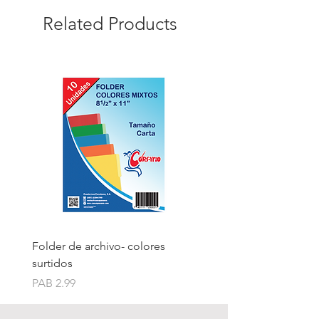
Related Products
Folder de archivo- colores
Folder de archivo manil
surtidos
Price
PAB 1.75
Price
PAB 2.99