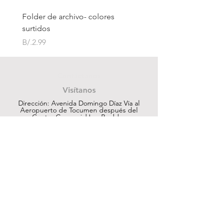
Folder de archivo- colores
Folder de archivo manil
surtidos
Price
B/.1.75
Price
B/.2.99
Contáctanos
Visítanos
Dirección: Avenida Domingo Díaz Vía al
Aeropuerto de Tocumen después del
Centro Comercial Los Pueblos
ventas@cuesapanama.com
220-5790
|
6617-5658
¡Obtén contenido exclusivo!
Suscribir