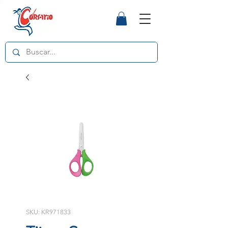
SKU: KR971833